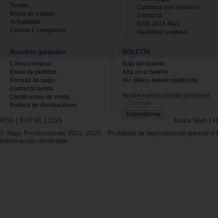
Tienda
Colabora con nosotros
Bolsa de trabajo
Contacta
Actualidad
ISSN 2013-0627
Cursos y congresos
Gestionar cookies
Nuestras garantías
BOLETÍN
Cómo comprar
Baja del boletin
Envío de pedidos
Alta en el boletin
Formas de pago
Ver último boletin publicado
Contacto tienda
Recibe nuestro boletín quincenal.
Condiciones de venta
Política de devoluciones
RSS
|
XHTML
|
CSS
Mapa Web
|
R
© Majo Producciones 2001-2026
- Prohibida la reproducción parcial o t
información mostrada