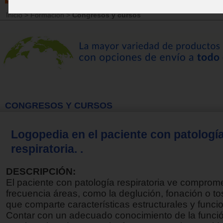
Inicio
>
Formación
>
Congresos y cursos
CONGRESOS Y CURSOS
Logopedia en el paciente con patologí
respiratoria. .
DESCRIPCIÓN:
El paciente con patología respiratoria ve comprom
frecuencia áreas, como la deglución, fonación o to
que comparte características estructurales y funci
Contar con un adecuado conocimiento de la funci