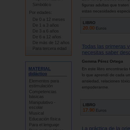
Simbólico
figuras adultas que traten 
estas necesidades especia
Por edades:
De 0 a 12 meses
LIBRO
De 1 a 3 años
20.00
Euros
De 3 a 6 años
De 6 a 12 años
De más de 12 años
Todas las primeras v
Para tercera edad
necesitas saber des
Gemma Pérez Ortega
MATERIAL
En este libro encontrarás
didáctico
lo que aprendí de cada una
Elementos para
ansiedad, relaciones tóxi
estimulación
empoderarme.
Competencias
básicas
Manipulativo -
LIBRO
escolar
17.90
Euros
Musical
Educación física
Para el lenguaje
La práctica de la ori