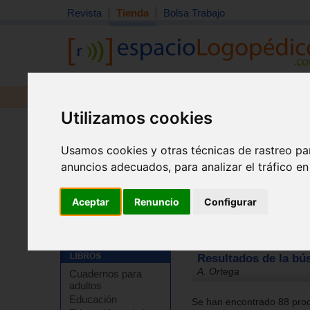
Revista
Tienda
Bolsa Trabajo
Revista
Libros
Material
Juguetes
Utilizamos cookies
Usamos cookies y otras técnicas de rastreo pa
anuncios adecuados, para analizar el tráfico e
Aceptar
Renuncio
Configurar
Tienda
Resultados de la bú
A. Ortega
Cuadernos para
adultos
Educación
Se han encontrado 88 prod