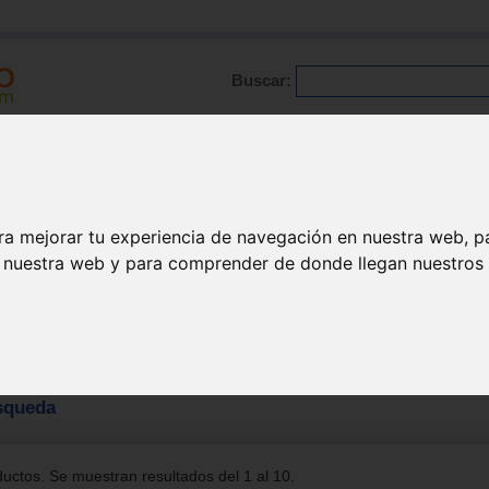
Buscar:
Formación
Directorio
Trabajo
Registro
ra mejorar tu experiencia de navegación en nuestra web, p
n nuestra web y para comprender de donde llegan nuestros v
squeda
uctos. Se muestran resultados del 1 al 10.