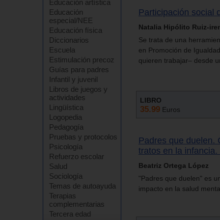
Educación artística
Participación social 
Educación
especial/NEE
Natalia Hipólito Ruiz-ir
Educación física
Diccionarios
Se trata de una herramien
Escuela
en Promoción de Igualdad
Estimulación precoz
quieren trabajar– desde un
Guías para padres
Infantil y juvenil
Libros de juegos y
actividades
LIBRO
Lingüística
35.99
Euros
Logopedia
Pedagogía
Pruebas y protocolos
Padres que duelen. 
Psicología
tratos en la infancia
Refuerzo escolar
Beatriz Ortega López
Salud
Sociología
"Padres que duelen" es un v
Temas de autoayuda
impacto en la salud menta
Terapias
complementarias
Tercera edad