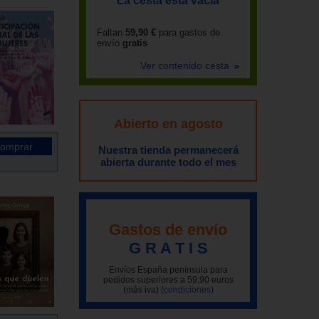
La cesta está vacía
Faltan
59,90 €
para gastos de
envío
gratis
Ver contenido cesta
Abierto en agosto
Nuestra tienda permanecerá
abierta durante todo el mes
Gastos de envío
G R A T I S
Envíos España península para
pedidos superiores a 59,90 euros
(más iva)
(condiciones)