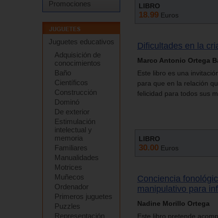
Promociones
LIBRO
18.99
Euros
Juguetes educativos
Dificultades en la cr
Adquisición de
Marco Antonio Ortega B
conocimientos
Baño
Este libro es una invitaci
Científicos
para que en la relación qu
Construcción
felicidad para todos sus 
Dominó
De exterior
Estimulación
intelectual y
memoria
LIBRO
30.00
Familiares
Euros
Manualidades
Motrices
Muñecos
Conciencia fonológic
Ordenador
manipulativo para inf
Primeros juguetes
Nadine Morillo Ortega
Puzzles
Representación
Este libro pretende acomp