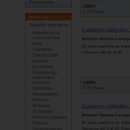
Promociones
LIBRO
7.75
Euros
Juguetes educativos
Cuaderno caligrafía 
Adquisición de
conocimientos
Antonio Vicente Lucerg
Baño
En este cuaderno se trabaja:
Científicos
r Número del 10 al 50
Construcción
Dominó
De exterior
Estimulación
intelectual y
memoria
LIBRO
7.75
Familiares
Euros
Manualidades
Motrices
Muñecos
Cuaderno caligrafía 
Ordenador
Antonio Vicente Lucerg
Primeros juguetes
En este cuaderno se trabaja
Puzzles
Representación
Números del 0 al 10. Como 