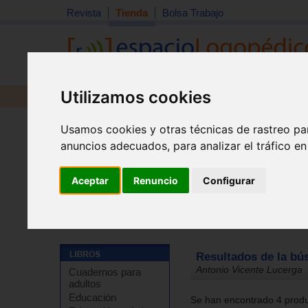
Revista
Tienda
Bolsa Trabajo
Utilizamos cookies
Revista
Libros
Material
Juguetes
Usamos cookies y otras técnicas de rastreo pa
anuncios adecuados, para analizar el tráfico e
Aceptar
Renuncio
Configurar
Tienda
Resultados de la bú
Antonio Vicente Lucerga
Cuadernos para
adultos
Educación
Se han encontrado 4 produc