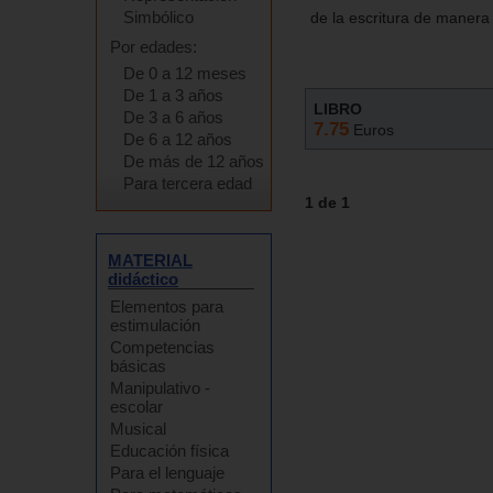
Simbólico
de la escritura de manera 
Por edades:
De 0 a 12 meses
De 1 a 3 años
LIBRO
De 3 a 6 años
7.75
Euros
De 6 a 12 años
De más de 12 años
Para tercera edad
1 de 1
MATERIAL
didáctico
Elementos para
estimulación
Competencias
básicas
Manipulativo -
escolar
Musical
Educación física
Para el lenguaje