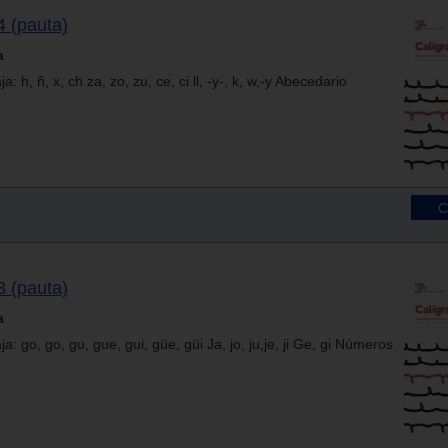
4 (pauta)
a
 h, ñ, x, ch za, zo, zu, ce, ci ll, -y-, k, w,-y Abecedario
3 (pauta)
a
: go, go, gu, gue, gui, güe, güi Ja, jo, ju,je, ji Ge, gi Números