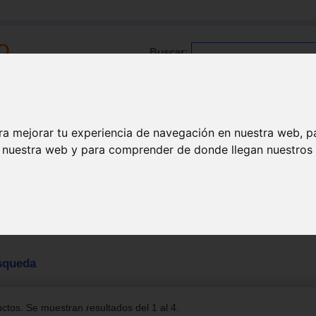
Buscar:
Formación
Directorio
Trabajo
Registro
ra mejorar tu experiencia de navegación en nuestra web, p
n nuestra web y para comprender de donde llegan nuestros v
squeda
tos. Se muestran resultados del 1 al 4.