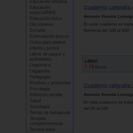
Educación artística
Cuaderno caligrafía 
Educación
especial/NEE
Antonio Vicente Lucerg
Educación física
Diccionarios
En este cuaderno se trabaja:
Escuela
Números del 100 al 500
Estimulación precoz
Guías para padres
Infantil y juvenil
Libros de juegos y
actividades
LIBRO
Lingüística
7.75
Euros
Logopedia
Pedagogía
Pruebas y protocolos
Cuaderno caligrafía 
Psicología
Refuerzo escolar
Antonio Vicente Lucerg
Salud
En este cuaderno se trabaja
Sociología
del 50 al 100
Temas de autoayuda
Terapias
complementarias
Tercera edad