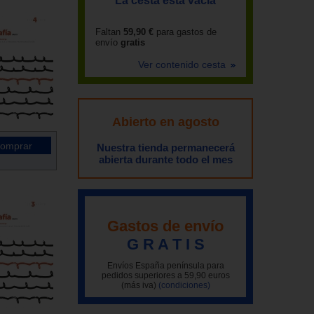
La cesta está vacía
Faltan
59,90 €
para gastos de
envío
gratis
Ver contenido cesta
Abierto en agosto
Nuestra tienda permanecerá
abierta durante todo el mes
Gastos de envío
G R A T I S
Envíos España península para
pedidos superiores a 59,90 euros
(más iva)
(condiciones)