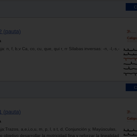
2 (pauta)
a
 n, f, b,v Ca, co, cu, que, qui r, rr Sílabas inversas: -n, -l,-s,-
1 (pauta)
a
:Trazos, a,e,i,o,u, m, p, l, s t, d, Conjunción y, Mayúsculas,
objetivo desarrollar la motricidad fina y reforzar la linealidad