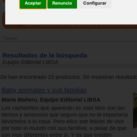
Aceptar
Renuncio
Configurar
Tienda
Resultados de la búsqueda
Equipo Editorial LIBSA
Se han encontrado 23 productos. Se muestran resultados
Baby animales y sus familias
María Mañeru, Equipo Editorial LIBSA
Los cachorritos que aparecen en este libro son tan
tiernos y amorosos que seguro que no te importaría
llevártelos a tu casa. Pero ellos son felices de vivir
por todo el mundo con sus familias, a pesar de que
son muy diferentes entre sí. Y es que existen