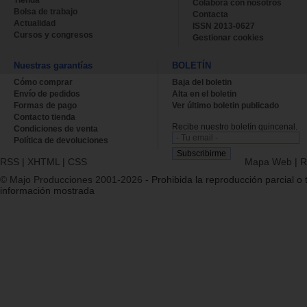
Tienda
Colabora con nosotros
Bolsa de trabajo
Contacta
Actualidad
ISSN 2013-0627
Cursos y congresos
Gestionar cookies
Nuestras garantías
BOLETÍN
Cómo comprar
Baja del boletin
Envío de pedidos
Alta en el boletin
Formas de pago
Ver último boletin publicado
Contacto tienda
Recibe nuestro boletín quincenal.
Condiciones de venta
Política de devoluciones
RSS
|
XHTML
|
CSS
Mapa Web
|
R
© Majo Producciones 2001-2026
- Prohibida la reproducción parcial o t
información mostrada