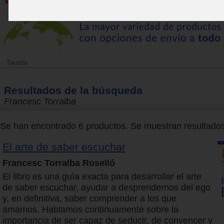
Tienda
Resultados de la búsqueda
Francesc Torralba
Se han encontrado 6 productos. Se muestran resultados 
El arte de saber escuchar
Francesc Torralba Roselló
El libro es una guía exacta para desarrollar el arte
de saber escuchar, ayudar a desprendernos del ego
y, en definitiva, saber comprender a los que
amamos. Hablamos continuamente sobre la
importancia de ser capaz de seducir, de convencer y