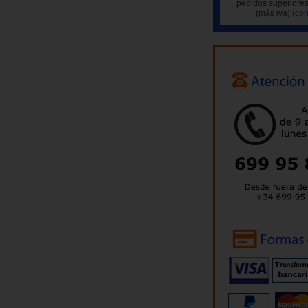
pedidos superiores
(más iva)
(con