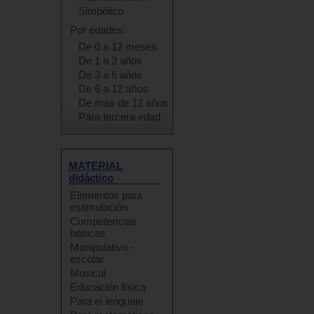
Simbólico
Por edades:
De 0 a 12 meses
De 1 a 3 años
De 3 a 6 años
De 6 a 12 años
De más de 12 años
Para tercera edad
MATERIAL
didáctico
Elementos para
estimulación
Competencias
básicas
Manipulativo -
escolar
Musical
Educación física
Para el lenguaje