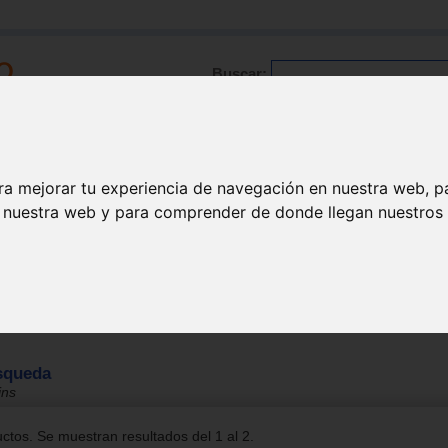
Buscar:
Formación
Directorio
Trabajo
Registro
ra mejorar tu experiencia de navegación en nuestra web, p
n nuestra web y para comprender de donde llegan nuestros v
squeda
ins
tos. Se muestran resultados del 1 al 2.