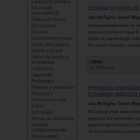
Educación artística
Enseñar a través de
Educación
especial/NEE
Jay McTighe, Grant Wig
Educación física
Diccionarios
Independientemente de do
Escuela
autores confían en que e
Estimulación precoz
lograr un aprendizaje más 
Guías para padres
los niveles básicos, estud
Infantil y juvenil
Libros de juegos y
actividades
LIBRO
57.65
Euros
Lingüística
Logopedia
Pedagogía
Pruebas y protocolos
Preguntas esenciales
Psicología
Estrategia didáctica 
Refuerzo escolar
Jay McTighe, Grant Wig
Salud
MCs preguntas esenciales 
Sociología
Temas de autoayuda
organiza los contenidos c
Terapias
aprendizaje centrado y ref
complementarias
de los estudiantes y pro
Tercera edad