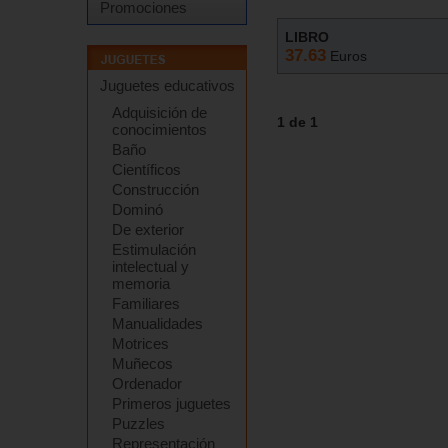
Promociones
LIBRO
37.63
Euros
Juguetes educativos
Adquisición de
1 de 1
conocimientos
Baño
Científicos
Construcción
Dominó
De exterior
Estimulación
intelectual y
memoria
Familiares
Manualidades
Motrices
Muñecos
Ordenador
Primeros juguetes
Puzzles
Representación