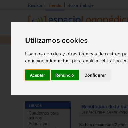
Revista
Tienda
Bolsa Trabajo
Utilizamos cookies
Revista
Libros
Material
Juguetes
Usamos cookies y otras técnicas de rastreo pa
anuncios adecuados, para analizar el tráfico e
Aceptar
Renuncio
Configurar
Tienda
Resultados de la bú
Jay McTighe, Grant Wigg
Cuadernos para
adultos
Educación
Se han encontrado 2 produc