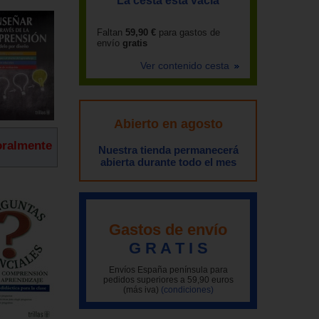
La cesta está vacía
Faltan
59,90 €
para gastos de
envío
gratis
Ver contenido cesta
Abierto en agosto
oralmente
Nuestra tienda permanecerá
abierta durante todo el mes
Gastos de envío
G R A T I S
Envíos España península para
pedidos superiores a 59,90 euros
(más iva)
(condiciones)