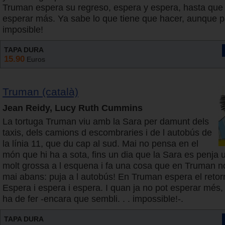
Truman espera su regreso, espera y espera, hasta que
esperar más. Ya sabe lo que tiene que hacer, aunque 
imposible!
TAPA DURA
15.90
Euros
Truman (català)
Jean Reidy, Lucy Ruth Cummins
La tortuga Truman viu amb la Sara per damunt dels
taxis, dels camions d escombraries i de l autobús de
la línia 11, que du cap al sud. Mai no pensa en el
món que hi ha a sota, fins un dia que la Sara es penja 
molt grossa a l esquena i fa una cosa que en Truman no
mai abans: puja a l autobús! En Truman espera el retor
Espera i espera i espera. I quan ja no pot esperar més, 
ha de fer -encara que sembli. . . impossible!-.
TAPA DURA