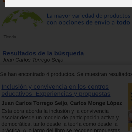
Tienda
Resultados de la búsqueda
Juan Carlos Torrego Seijo
Se han encontrado 4 productos. Se muestran resultados 
Inclusión y convivencia en los centros
educativos. Experiencias y propuestas
Juan Carlos Torrego Seijo, Carlos Monge López
Esta obra aborda la inclusión y la convivencia
escolar desde un modelo de participación activa y
democrática, tanto desde la teoría como desde la
práctica. A lo largo del libro se recogen propuestas,