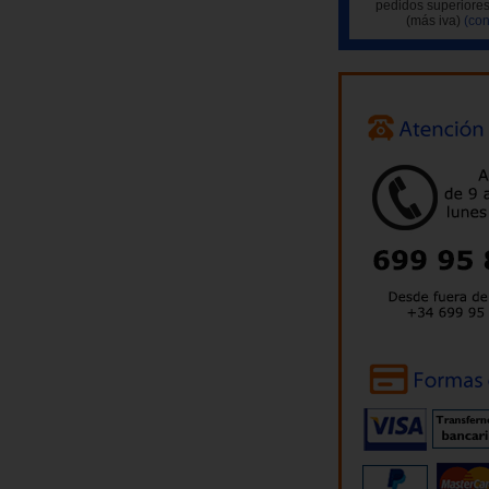
pedidos superiores
(más iva)
(con