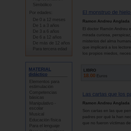
Simbólico
El monstruo de hielo
Por edades:
De 0 a 12 meses
Ramon Andreu Anglada
De 1 a 3 años
El doctor Ramón Andreu ex
De 3 a 6 años
mirada curiosa, perspicaz
De 6 a 12 años
misterios del alma human
De más de 12 años
que implicará a los lecto
Para tercera edad
los propios miedos, necesi
MATERIAL
LIBRO
didáctico
18.00
Euros
Elementos para
estimulación
Competencias
Las cartas que los p
básicas
Manipulativo -
Ramon Andreu Anglada
escolar
Son cartas en las que per
Musical
padres por qué la han nec
Educación física
que no fueron víctimas de
Para el lenguaje