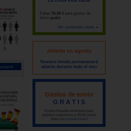
La cesta está vacía
Faltan
59,90 €
para gastos de
envío
gratis
Ver contenido cesta
Abierto en agosto
Nuestra tienda permanecerá
abierta durante todo el mes
Gastos de envío
G R A T I S
Envíos España península para
pedidos superiores a 59,90 euros
(más iva)
(condiciones)