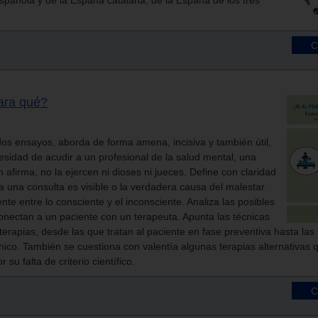
española y de la España catalana; de la España de los tres
Para qué?
idos ensayos, aborda de forma amena, incisiva y también útil,
cesidad de acudir a un profesional de la salud mental, una
n afirma, no la ejercen ni dioses ni jueces. Define con claridad
 a una consulta es visible o la verdadera causa del malestar
nte entre lo consciente y el inconsciente. Analiza las posibles
nectan a un paciente con un terapeuta. Apunta las técnicas
 terapias, desde las que tratan al paciente en fase preventiva hasta las
ínico. También se cuestiona con valentía algunas terapias alternativas
 su falta de criterio científico.