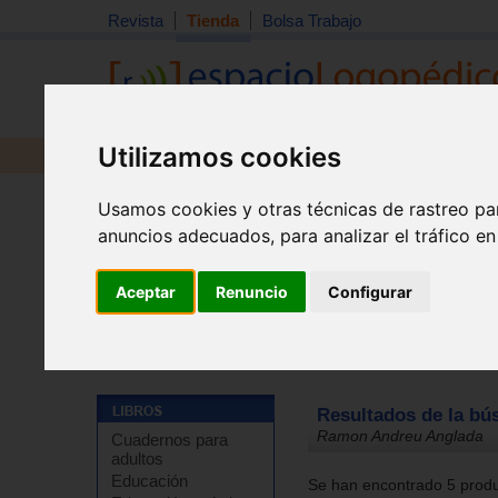
Revista
Tienda
Bolsa Trabajo
Utilizamos cookies
Revista
Libros
Material
Juguetes
Usamos cookies y otras técnicas de rastreo pa
anuncios adecuados, para analizar el tráfico e
Aceptar
Renuncio
Configurar
Tienda
Resultados de la bú
Ramon Andreu Anglada
Cuadernos para
adultos
Educación
Se han encontrado 5 produc