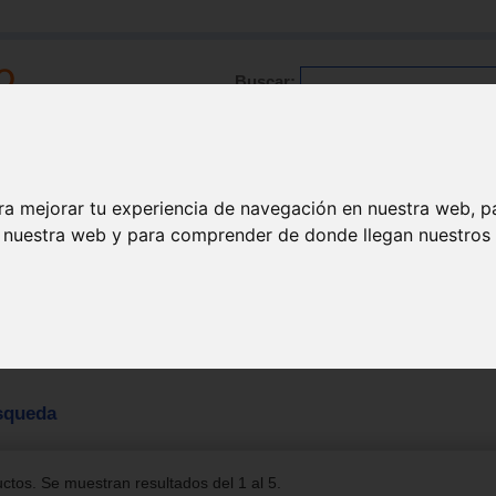
Buscar:
Formación
Directorio
Trabajo
Registro
ra mejorar tu experiencia de navegación en nuestra web, p
n nuestra web y para comprender de donde llegan nuestros v
squeda
tos. Se muestran resultados del 1 al 5.