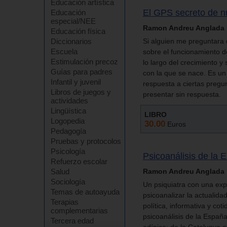
Educación artística
El GPS secreto de n
Educación
especial/NEE
Ramon Andreu Anglada
Educación física
Diccionarios
Si alguien me preguntara q
Escuela
sobre el funcionamiento 
Estimulación precoz
lo largo del crecimiento y
Guías para padres
con la que se nace. Es un
Infantil y juvenil
respuesta a ciertas preg
Libros de juegos y
presentar sin respuesta.
actividades
Lingüística
LIBRO
Logopedia
30.00
Euros
Pedagogía
Pruebas y protocolos
Psicología
Psicoanálisis de la 
Refuerzo escolar
Salud
Ramon Andreu Anglada
Sociología
Un psiquiatra con una exp
Temas de autoayuda
psicoanalizar la actualida
Terapias
política, informativa y cot
complementarias
psicoanálisis de la España
Tercera edad