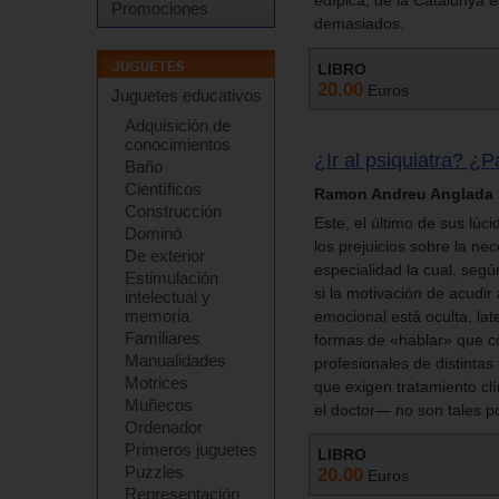
edípica; de la Catalunya 
Promociones
demasiados.
LIBRO
20.00
Euros
Juguetes educativos
Adquisición de
conocimientos
¿Ir al psiquiatra? ¿
Baño
Científicos
Ramon Andreu Anglada
Construcción
Este, el último de sus lúc
Dominó
los prejuicios sobre la ne
De exterior
especialidad la cual, segú
Estimulación
si la motivación de acudir
intelectual y
memoria
emocional está oculta, late
Familiares
formas de «hablar» que co
Manualidades
profesionales de distintas
Motrices
que exigen tratamiento cl
Muñecos
el doctor— no son tales por
Ordenador
Primeros juguetes
LIBRO
Puzzles
20.00
Euros
Representación