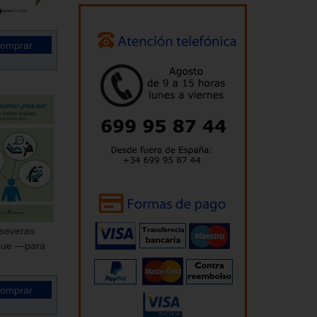
 severas
 que —para