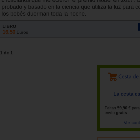
circadianos que merecieron el premio Nobel en 2017.
probado y basado en la ciencia que utiliza la luz para 
los bebés duerman toda la noche.
LIBRO
16.50
Euros
1 de 1
La cesta es
Faltan
59,90 €
para
envío
gratis
Ver con