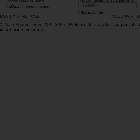
Recibe nuestro boletín quincenal.
Condiciones de venta
Política de devoluciones
RSS
|
XHTML
|
CSS
Mapa Web
|
R
© Majo Producciones 2001-2026
- Prohibida la reproducción parcial o t
información mostrada