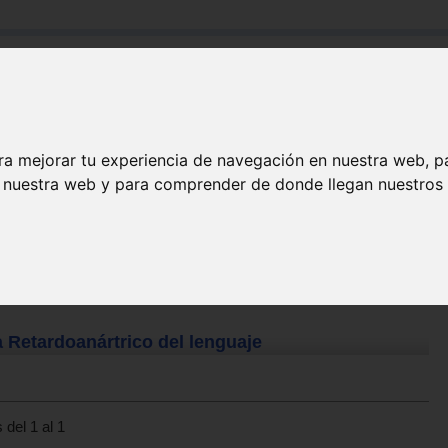
Buscar:
Formación
Directorio
Trabajo
Registro
ra mejorar tu experiencia de navegación en nuestra web, p
n nuestra web y para comprender de donde llegan nuestros v
 Retardoanártrico del lenguaje
 del 1 al 1