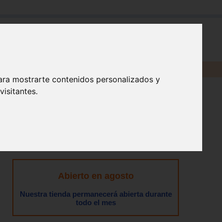
en:
ara mostrarte contenidos personalizados y
isitantes.
Abierto en agosto
Nuestra tienda permanecerá abierta durante
todo el mes