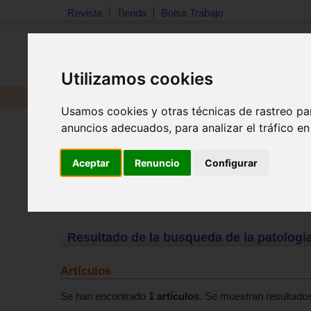
Revista
Tienda
Bolsa Trabajo
Utilizamos cookies
Revista
Libros
Material
Juguetes
Usamos cookies y otras técnicas de rastreo pa
anuncios adecuados, para analizar el tráfico e
Aceptar
Renuncio
Configurar
Resultado de la busqueda de la patologia
Artículos
Se han encontrado
1 artículos
. Se muestran resultados