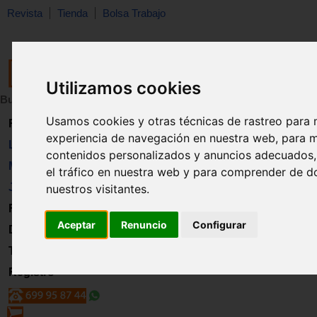
Revista
Tienda
Bolsa Trabajo
Utilizamos cookies
Buscar:
en:
Usamos cookies y otras técnicas de rastreo para 
Revista
experiencia de navegación en nuestra web, para m
Libros
contenidos personalizados y anuncios adecuados, 
Material
el tráfico en nuestra web y para comprender de d
Juguetes
nuestros visitantes.
Formación
Aceptar
Renuncio
Configurar
Directorio
Trabajo
Registro