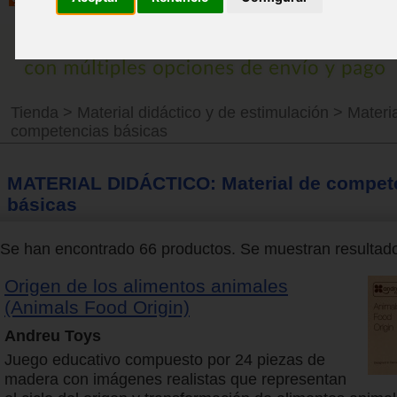
Tienda
>
Material didáctico y de estimulación
>
Materi
competencias básicas
MATERIAL DIDÁCTICO: Material de compet
básicas
Se han encontrado 66 productos. Se muestran resultados
Origen de los alimentos animales
(Animals Food Origin)
Andreu Toys
Juego educativo compuesto por 24 piezas de
madera con imágenes realistas que representan