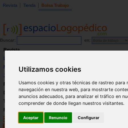
Revista
Tienda
Bolsa Trabajo
Buscar:
en:
Revista
Libros
Material
Utilizamos cookies
Juguetes
Usamos cookies y otras técnicas de rastreo para 
Formación
navegación en nuestra web, para mostrarte conte
Directorio
anuncios adecuados, para analizar el tráfico en n
Trabajo
comprender de donde llegan nuestros visitantes.
Registro
Aceptar
Renuncio
Configurar