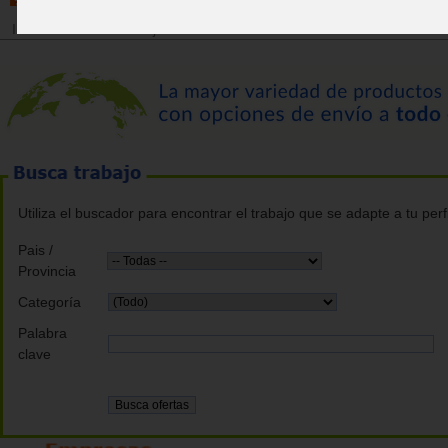
Inicio
>
Bolsa de trabajo
Utiliza el buscador para encontrar el trabajo que se adapte a tu perfi
Pais /
Provincia
Categoría
Palabra
clave