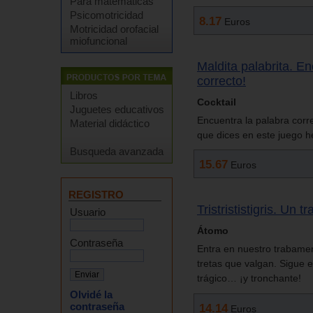
Para matemáticas
Psicomotricidad
8.17
Euros
Motricidad orofacial
miofuncional
Maldita palabrita. E
correcto!
Libros
Cocktail
Juguetes educativos
Encuentra la palabra corr
Material didáctico
que dices en este juego h
Busqueda avanzada
15.67
Euros
REGISTRO
Tristrististigris. Un
Usuario
Átomo
Contraseña
Entra en nuestro trabamen
tretas que valgan. Sigue el
trágico… ¡y tronchante!
Olvidé la
contraseña
14.14
Euros