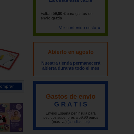
La cesta está vacía
Faltan
59,90 €
para gastos de
envío
gratis
Ver contenido cesta
Abierto en agosto
Nuestra tienda permanecerá
abierta durante todo el mes
Gastos de envío
G R A T I S
Envíos España península para
pedidos superiores a 59,90 euros
(más iva)
(condiciones)