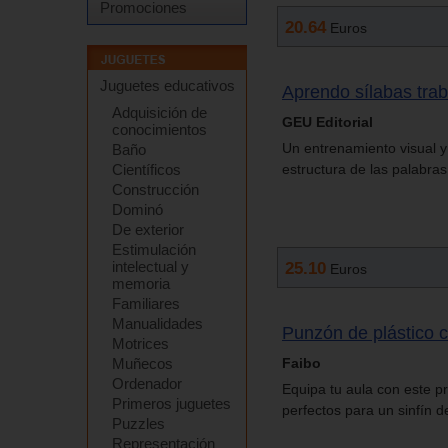
Promociones
20.64
Euros
Juguetes educativos
Aprendo sílabas tra
Adquisición de
GEU Editorial
conocimientos
Un entrenamiento visual y
Baño
estructura de las palabras
Científicos
Construcción
Dominó
De exterior
Estimulación
25.10
intelectual y
Euros
memoria
Familiares
Manualidades
Punzón de plástico 
Motrices
Faibo
Muñecos
Ordenador
Equipa tu aula con este p
Primeros juguetes
perfectos para un sinfín d
Puzzles
Representación