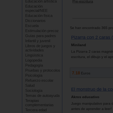
Educación artística
Pre-escritura
Educación
especial/NEE
Educación física
Diccionarios
Escuela
Se han encontrado 365 pro
Estimulación precoz
Guías para padres
Pizarra con 2 caras (
Infantil y juvenil
Miniland
Libros de juegos y
actividades
La Pizarra 2 caras magnéti
Lingüística
escritura, el dibujo y el a
Logopedia
Pedagogía
Pruebas y protocolos
7.18
Euros
Psicología
Refuerzo escolar
Salud
El monstruo de la co
Sociología
Temas de autoayuda
Akros educativo
Terapias
Juego manipulativo para d
complementarias
antes de aprender a leer!
Tercera edad