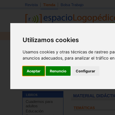
Revista
Tienda
Bolsa Trabajo
Revista
Libros
Material
Juguetes
Utilizamos cookies
Usamos cookies y otras técnicas de rastreo pa
anuncios adecuados, para analizar el tráfico e
Aceptar
Renuncio
Configurar
Tienda
>
Material didáctico y de estimulación
>
Materia
MATERIAL DIDÁCTICO
Cuadernos para
adultos
TEMÁTICAS
Educación