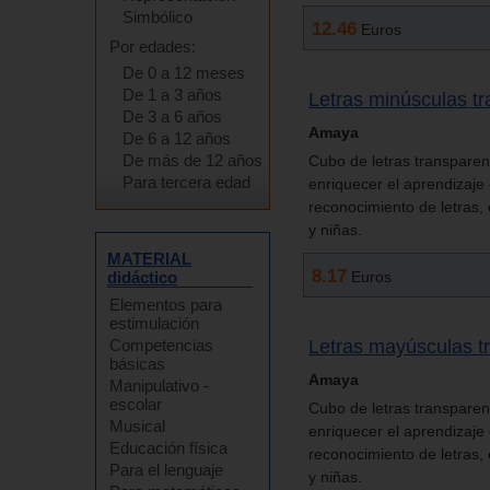
Simbólico
12.46
Euros
Por edades:
De 0 a 12 meses
De 1 a 3 años
Letras minúsculas tr
De 3 a 6 años
Amaya
De 6 a 12 años
De más de 12 años
Cubo de letras transparen
Para tercera edad
enriquecer el aprendizaje 
reconocimiento de letras, 
y niñas.
MATERIAL
8.17
Euros
didáctico
Elementos para
estimulación
Letras mayúsculas t
Competencias
básicas
Amaya
Manipulativo -
escolar
Cubo de letras transparen
Musical
enriquecer el aprendizaje 
Educación física
reconocimiento de letras, 
Para el lenguaje
y niñas.