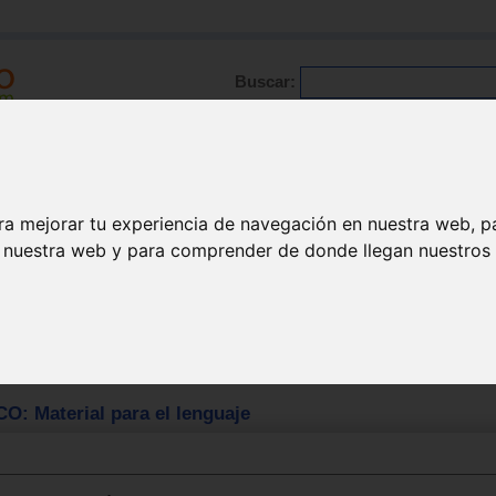
Buscar:
Formación
Directorio
Trabajo
Registro
ra mejorar tu experiencia de navegación en nuestra web, p
n nuestra web y para comprender de donde llegan nuestros v
l para el lenguaje
: Material para el lenguaje