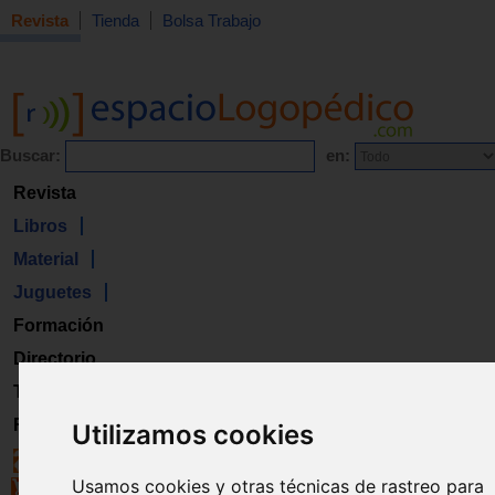
Revista
Tienda
Bolsa Trabajo
Buscar:
en:
Revista
Libros
Material
Juguetes
Formación
Directorio
Trabajo
Registro
Utilizamos cookies
Usamos cookies y otras técnicas de rastreo para