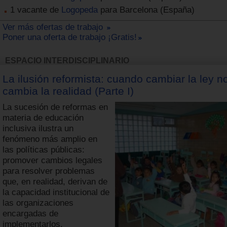
1 vacante de
Logopeda
para Barcelona (España)
Ver más ofertas de trabajo
Poner una oferta de trabajo ¡Gratis!
ESPACIO INTERDISCIPLINARIO
La ilusión reformista: cuando cambiar la ley n
cambia la realidad (Parte I)
La sucesión de reformas en
materia de educación
inclusiva ilustra un
fenómeno más amplio en
las políticas públicas:
promover cambios legales
para resolver problemas
que, en realidad, derivan de
la capacidad institucional de
las organizaciones
encargadas de
implementarlos.