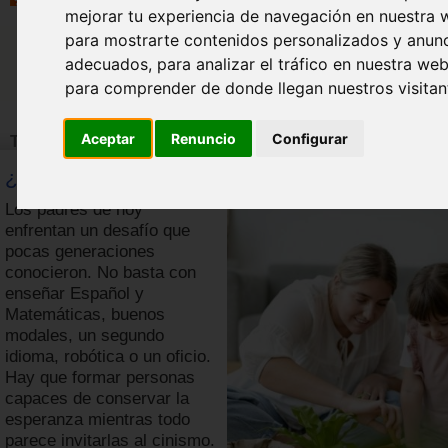
mejorar tu experiencia de navegación en nuestra 
para mostrarte contenidos personalizados y anun
adecuados, para analizar el tráfico en nuestra web
para comprender de donde llegan nuestros visitan
Aceptar
Renuncio
Configurar
TEMA DE LA QUINCENA
¿Y si esta fuera la generación Omega?
Los padres de hoy
enfrentan un desafío que
pocas generaciones
conocieron. No basta con
enseñar Español y
Matemáticas, buenos
modales, un segundo
idioma, robótica o un oficio.
Hay que formar personas
capaces de conservar la
esperanza mientras todo
parece invitarlas al cinismo.