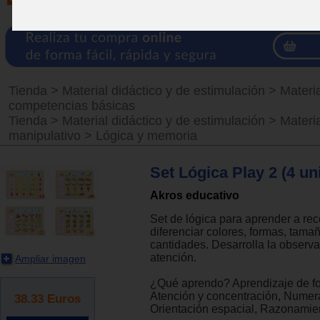
Tienda
>
Material didáctico y de estimulación
>
Materi
competencias básicas
Tienda
>
Material didáctico y de estimulación
>
Materia
manipulativo
>
Lógica y memoria
Set Lógica Play 2 (4 un
Akros educativo
Set de lógica para aprender a re
diferenciar colores, formas, tama
cantidades. Desarrolla la observa
atención.
Ampliar imagen
¿Qué aprendo? Aprendizaje de fo
Atención y concentración, Numera
38.33
Euros
Orientación espacial, Razonamie