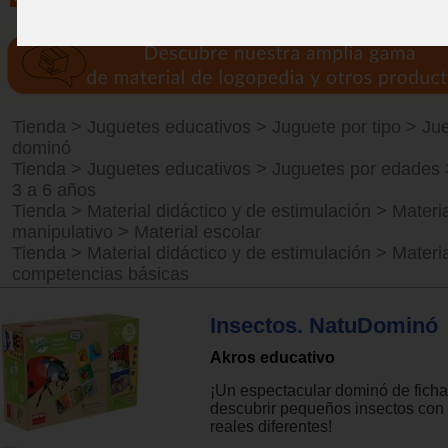
Tienda
>
Juguetes educativos
>
Juguete por tipo
>
Ju
dominó
Tienda
>
Juguetes educativos
>
Juguetes por edades
3 a 6 años
Tienda
>
Material didáctico y de estimulación
>
Materia
manipulativo
>
Material escolar
Tienda
>
Material didáctico y de estimulación
>
Materi
competencias básicas
Insectos. NatuDominó
Akros educativo
¡Un espectacular dominó de fich
descubrir pequeños insectos con
reales diferentes!