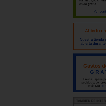
Faltan
59,90 €
para
envío
gratis
Ver con
Abierto e
Nuestra tienda
abierta durante
Gastos d
G R A 
Envíos España pe
pedidos superiores
(más iva)
(con