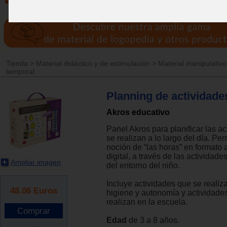
Tienda
>
Material didáctico y de estimulación
>
Material manipulativo
temporal
Planning de actividade
Akros educativo
Panel Akros para planificar las a
se realizan a lo largo del día. Perm
noción de “las horas” en formato 
digital, a través de las actividade
Ampliar imagen
del entorno del niño.
Incluye actividades que se realiz
48.06
Euros
higiene y autonomía y actividade
realizan en la escuela.
Edad
de 3 a 8 años.