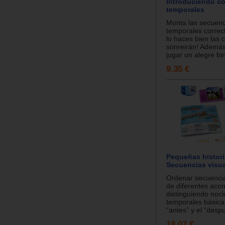
Introduciendo c
temporales
Monta las secuenc
temporales corre
lo haces bien las c
sonreirán! Ademá
jugar un alegre bin
9.35 €
Pequeñas histori
Secuencias visu
Ordenar secuenci
de diferentes aco
distinguiendo noc
temporales básica
“antes” y el “despu
18.07 €