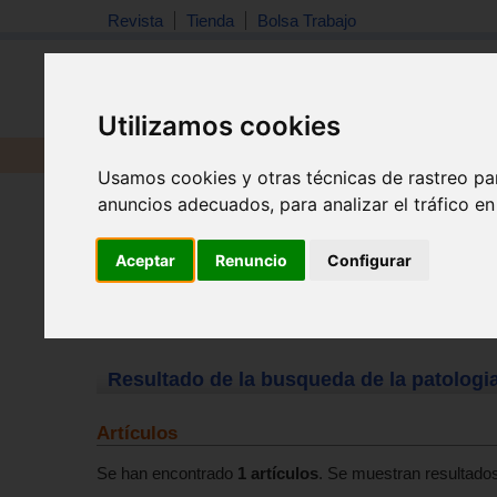
Revista
Tienda
Bolsa Trabajo
Utilizamos cookies
Revista
Libros
Material
Juguetes
Usamos cookies y otras técnicas de rastreo pa
anuncios adecuados, para analizar el tráfico e
Aceptar
Renuncio
Configurar
Resultado de la busqueda de la patologi
Artículos
Se han encontrado
1 artículos
. Se muestran resultados