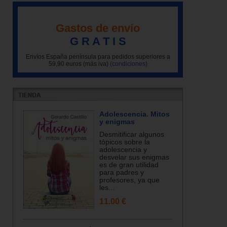
Gastos de envío
G R A T I S
Envíos España península para pedidos superiores a
59,90 euros (más iva)
(condiciones)
Adolescencia. Mitos
y enigmas
Desmitificar algunos
tópicos sobre la
adolescencia y
desvelar sus enigmas
es de gran utilidad
para padres y
profesores, ya que
les...
11.00 €