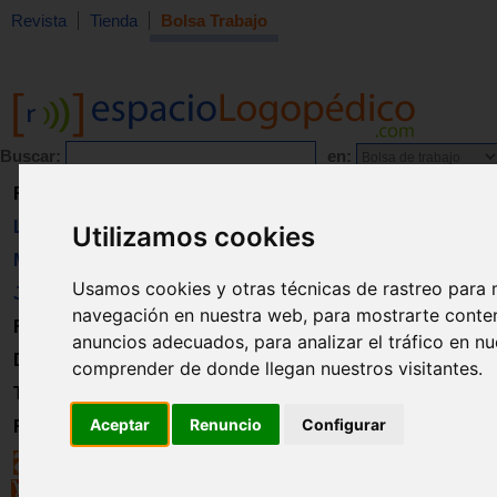
Revista
Tienda
Bolsa Trabajo
Buscar:
en:
Revista
Libros
Utilizamos cookies
Material
Usamos cookies y otras técnicas de rastreo para 
Juguetes
navegación en nuestra web, para mostrarte conte
Formación
anuncios adecuados, para analizar el tráfico en n
Directorio
comprender de donde llegan nuestros visitantes.
Trabajo
Aceptar
Renuncio
Configurar
Registro