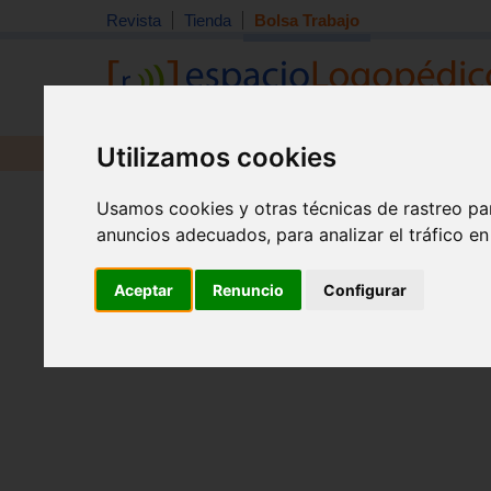
Revista
Tienda
Bolsa Trabajo
Utilizamos cookies
Revista
Libros
Material
Juguetes
Inicio
>
Bolsa de trabajo
Usamos cookies y otras técnicas de rastreo pa
anuncios adecuados, para analizar el tráfico e
Aceptar
Renuncio
Configurar