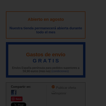
Abierto en agosto
Nuestra tienda permanecerá abierta durante
todo el mes
Gastos de envío
G R A T I S
Envíos España península para pedidos superiores a
59,90 euros (más iva)
(condiciones)
Compartir en:
Publicar oferta
Imprimir
Save