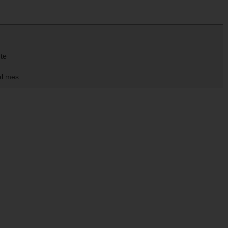
nte
al mes