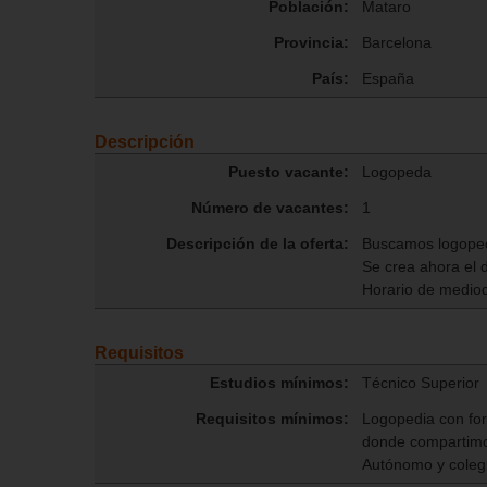
Población:
Mataro
Provincia:
Barcelona
País:
España
Descripción
Puesto vacante:
Logopeda
Número de vacantes:
1
Descripción de la oferta:
Buscamos logopeda
Se crea ahora el d
Horario de mediod
Requisitos
Estudios mínimos:
Técnico Superior
Requisitos mínimos:
Logopedia con for
donde compartimo
Autónomo y colegi