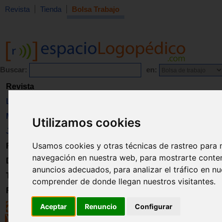
Revista
Tienda
Bolsa Trabajo
Buscar:
en:
Revista
Libros
Material
Utilizamos cookies
Juguetes
Usamos cookies y otras técnicas de rastreo para 
Formación
navegación en nuestra web, para mostrarte conte
Directorio
anuncios adecuados, para analizar el tráfico en n
Trabajo
comprender de donde llegan nuestros visitantes.
Registro
Aceptar
Renuncio
Configurar