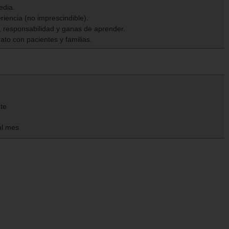
edia.
riencia (no imprescindible).
a, responsabilidad y ganas de aprender.
rato con pacientes y familias.
nte
al mes