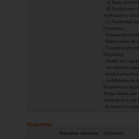
- 🤝 Buen ambient
- 💰 Condiciones 
implicación y desa
- 📈 Posibilidad d
Funciones:
- Evaluación e int
- Elaboración de 
- Coordinación con
Requisitos:
- Grado en Logop
- Se valorará expe
- Actitud proactiv
- Habilidades de t
Buscamos a algu
Tenga ilusión por
cuida tanto a sus
¡Te estamos espe
Requisitos
Estudios mínimos:
Diplomado