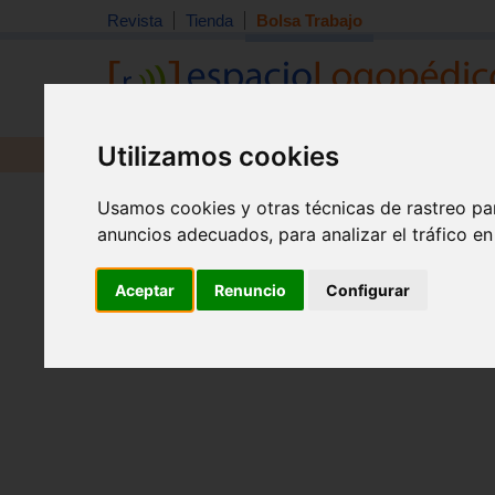
Revista
Tienda
Bolsa Trabajo
Utilizamos cookies
Revista
Libros
Material
Juguetes
Inicio
>
Bolsa de trabajo
Usamos cookies y otras técnicas de rastreo pa
anuncios adecuados, para analizar el tráfico e
Aceptar
Renuncio
Configurar