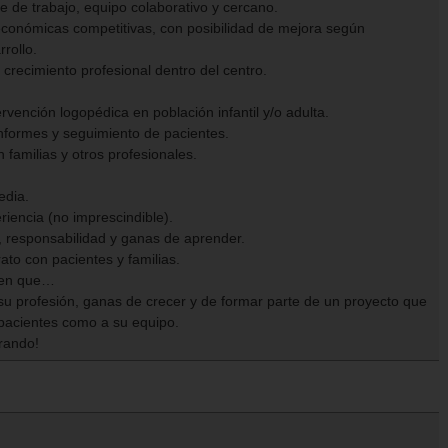
e de trabajo, equipo colaborativo y cercano.
económicas competitivas, con posibilidad de mejora según
rrollo.
e crecimiento profesional dentro del centro.
ervención logopédica en población infantil y/o adulta.
informes y seguimiento de pacientes.
 familias y otros profesionales.
edia.
riencia (no imprescindible).
a, responsabilidad y ganas de aprender.
rato con pacientes y familias.
ien que…
 su profesión, ganas de crecer y de formar parte de un proyecto que
 pacientes como a su equipo.
rando!