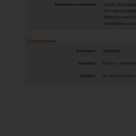
Requisitos mínimos:
- Grado en Logop
- Se valorará expe
- Actitud proactiv
- Habilidades de t
Condiciones
Contrato:
Indefinido
Jornada:
Parcial - Indifere
Salario:
No determinado 