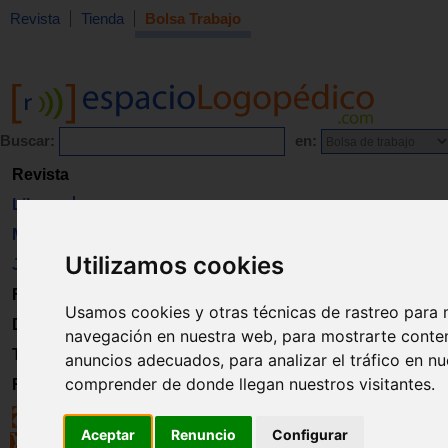
Revista
Tienda
Bolsa Trabajo
Buscar:
en:
Revista
Libros
Material
Utilizamos cookies
Juguetes
Formación
Usamos cookies y otras técnicas de rastreo para 
Directorio
navegación en nuestra web, para mostrarte conte
Trabajo
anuncios adecuados, para analizar el tráfico en n
comprender de donde llegan nuestros visitantes.
Registro
Aceptar
Renuncio
Configurar