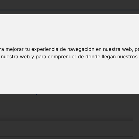
Buscar:
Formación
Directorio
Trabajo
Registro
ra mejorar tu experiencia de navegación en nuestra web, p
n nuestra web y para comprender de donde llegan nuestros v