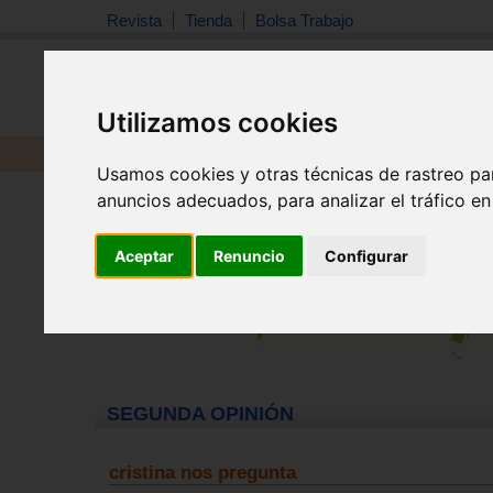
Revista
Tienda
Bolsa Trabajo
Utilizamos cookies
Revista
Libros
Material
Juguetes
Usamos cookies y otras técnicas de rastreo pa
Inicio
>
Segunda opinion
anuncios adecuados, para analizar el tráfico e
Aceptar
Renuncio
Configurar
SEGUNDA OPINIÓN
cristina nos pregunta