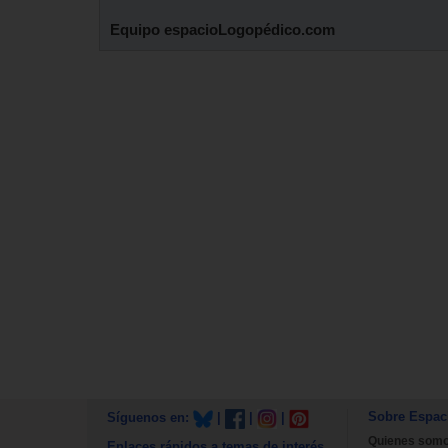
Equipo espacioLogopédico.com
Sobre Espac
Síguenos en:
|
|
|
Quienes som
Enlaces rápidos a temas de interés