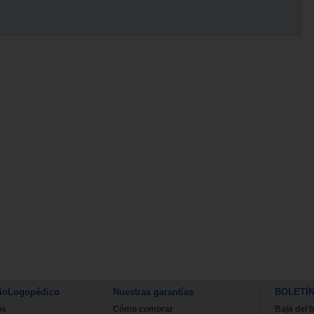
ioLogopédico
Nuestras garantías
BOLETÍ
os
Cómo comprar
Baja del b