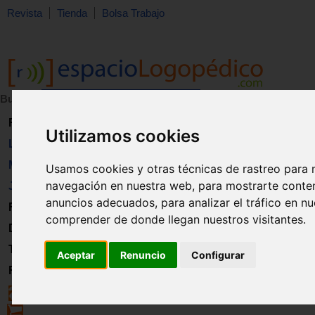
Revista
Tienda
Bolsa Trabajo
Buscar:
en:
Revista
Utilizamos cookies
Libros
Material
Usamos cookies y otras técnicas de rastreo para 
navegación en nuestra web, para mostrarte conte
Juguetes
anuncios adecuados, para analizar el tráfico en n
Formación
comprender de donde llegan nuestros visitantes.
Directorio
Trabajo
Aceptar
Renuncio
Configurar
Registro