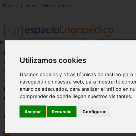
Revista
Tienda
Bolsa Trabajo
Buscar:
en:
Revista
Utilizamos cookies
Libros
Material
Usamos cookies y otras técnicas de rastreo para 
Juguetes
navegación en nuestra web, para mostrarte conte
anuncios adecuados, para analizar el tráfico en n
Formación
comprender de donde llegan nuestros visitantes.
Directorio
Trabajo
Aceptar
Renuncio
Configurar
Registro