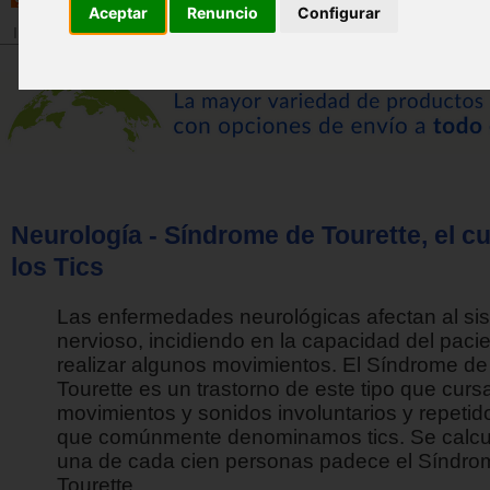
Aceptar
Renuncio
Configurar
Inicio
>
Revista
>
Actualidad
Neurología - Síndrome de Tourette, el c
los Tics
Las enfermedades neurológicas afectan al si
nervioso, incidiendo en la capacidad del pacie
realizar algunos movimientos. El Síndrome de
Tourette es un trastorno de este tipo que curs
movimientos y sonidos involuntarios y repetido
que comúnmente denominamos tics. Se calcu
una de cada cien personas padece el Síndro
Tourette.