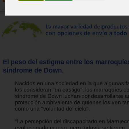
Inicio
>
Revista
>
Actualidad
El peso del estigma entre los marroquíe
síndrome de Down.
Nacidos en una sociedad en la que algunas fa
los consideran "un castigo", los marroquíes c
síndrome de Down luchan por desarrollarse an
protección ambivalente de quienes los ven t
como una "voluntad del cielo".
"La percepción del discapacitado en Marruec
evolucionado mucho, pero todavía se tienen