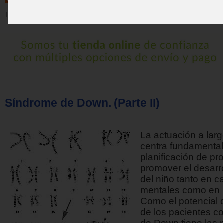
Inicio
>
Revista
Síndrome de Down. (Parte II)
La actuación a larg
centra fundamental
planificación de p
promover el desarr
del niño tanto en 
mentales como en 
Como el potencial 
de los pacientes c
de Down tiene las