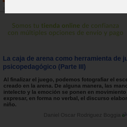
Inicio
>
Revista
La caja de arena como herramienta de j
psicopedagógico (Parte III)
Al finalizar el juego, podemos fotografiar el esc
creado en la arena. De alguna manera, las mano
intelecto y la emoción se ponen en movimiento
expresar, en forma no verbal, el discurso elabo
niño.
Daniel Oscar Rodriguez Boggia