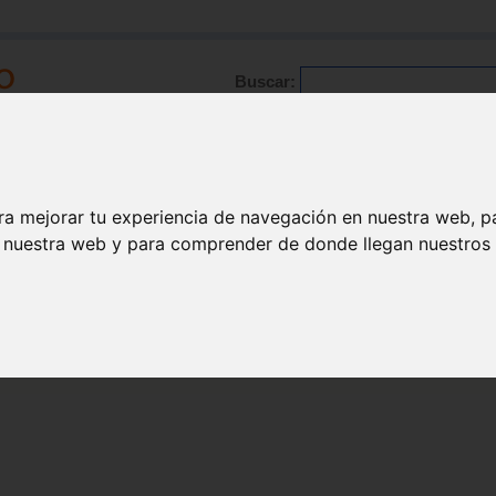
Buscar:
Formación
Directorio
Trabajo
Registro
ario
|
Profesionales
|
Glosario
|
Patologías
|
Actualidad
ra mejorar tu experiencia de navegación en nuestra web, p
n nuestra web y para comprender de donde llegan nuestros v