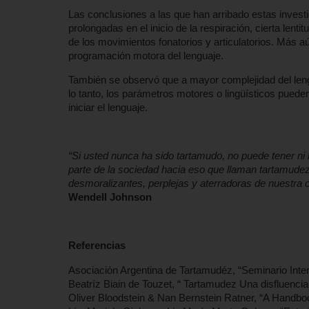
Las conclusiones a las que han arribado estas inves
prolongadas en el inicio de la respiración, cierta lentit
de los movimientos fonatorios y articulatorios. Más a
programación motora del lenguaje.
También se observó que a mayor complejidad del leng
lo tanto, los parámetros motores o lingüísticos pueden
iniciar el lenguaje.
“Si usted nunca ha sido tartamudo, no puede tener ni
parte de la sociedad hacia eso que llaman tartamudez.
desmoralizantes, perplejas y aterradoras de nuestra c
Wendell Johnson
Referencias
Asociación Argentina de Tartamudéz, “Seminario Int
Beatríz Biain de Touzet, “ Tartamudez Una disfluenci
Oliver Bloodstein & Nan Bernstein Ratner, “A Handbo