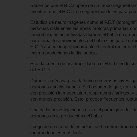
Sabemos que el H.C.I opera de un modo segmentario s
mientras que el H.C.D no segmentado lo es para pro
Estudios de neuroimágenes como el P.E.T (tomografí
personas disfluentes las áreas motoras primarias cort
mandíbula, están activadas durante el habla en ambos 
para iniciar los movimientos del habla sino para la p
H.C.D asume inapropiadamente el control motor del hab
misma produciendo la disfluencia.
Eso da cuenta de una fragilidad en el H.C.I siendo sus
del H.C.D.
Durante la década pasada hubo numerosas investigac
personas con disfluencia. Se ha sugerido que, en la 
con precisión la musculatura respiratoria / laríngea y
con menos precisión. Esto provoca frecuentes rupturas
Una de las investigaciones utilizó el paradigma del T
personas en la producción del habla.
Luego de una serie de estudios, se ha demostrado que
tartamudean es más lenta.