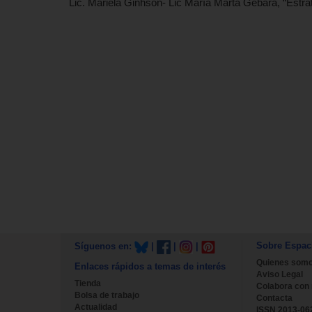
Lic. Mariela Ginhson- Lic María Marta Gebara, “Es
Sobre Espac
Síguenos en:
|
|
|
Quienes som
Enlaces rápidos a temas de interés
Aviso Legal
Tienda
Colabora con
Bolsa de trabajo
Contacta
Actualidad
ISSN 2013-06