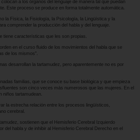
 colocan a los órganos del lenguaje de manera tal que puedan
nte. Este proceso se produce en forma totalmente automática.
la Física, la Fisiología, la Psicología, la Lingüística y la
ara comprender la producción del habla y del lenguaje.
e tiene características que les son propias.
orden en el curso fluido de los movimientos del habla que se
gas de los mismos”.
nas desarrollan la tartamudez, pero aparentemente no es por
inadas familias, que se conoce su base biológica y que empieza
disfluentes son cinco veces más numerosos que las mujeres. En el
n niños tartamudean.
 la estrecha relación entre los procesos lingüísticos,
ano cerebral.
rtamudez, sostienen que el Hemisferio Cerebral Izquierdo
or del habla y de inhibir al Hemisferio Cerebral Derecho en el