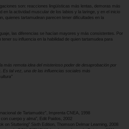
tigaciones son: reacciones lingüísticas más lentas, demoras más
ud en la actividad muscular de los labios y la laringe, y en el inicio
ún, quienes tartamudean parecen tener dificultades en la
uaje, las diferencias se hacían mayores y más consistentes. Por
 tener su influencia en la habilidad de quien tartamudea para
 la más remota idea del misterioso poder de desaprobación por
 Es tal vez, una de las influencias sociales más
ultura”
ernacional de Tartamudéz”, Imprenta CNEA, 1998
a con cuerpo y alma”, Edit Paidos, 2002
ok on Stuttering” Sixth Edition, Thomson Delmar Learning, 2008