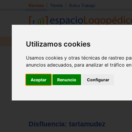
Revista
Tienda
Bolsa Trabajo
Revista
Libros
Material
Juguetes
Utilizamos cookies
Tema quincena
|
Detección
|
Orientación
|
Interdisciplin
Usamos cookies y otras técnicas de rastreo pa
Inicio
>
Revista
anuncios adecuados, para analizar el tráfico e
Aceptar
Renuncio
Configurar
Disfluencia: tartamudez