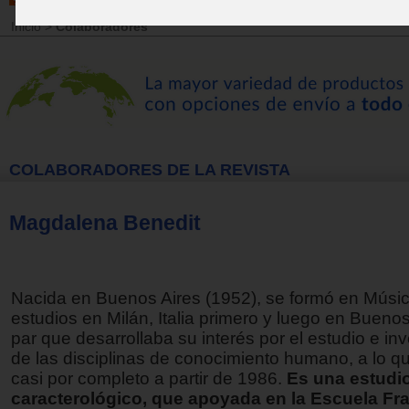
Inicio
>
Colaboradores
COLABORADORES DE LA REVISTA
Magdalena Benedit
Nacida en Buenos Aires (1952), se formó en Músic
estudios en Milán, Italia primero y luego en Buenos 
par que desarrollaba su interés por el estudio e in
de las disciplinas de conocimiento humano, a lo q
casi por completo a partir de 1986.
Es una estudio
caracterológico, que apoyada en la Escuela Fr