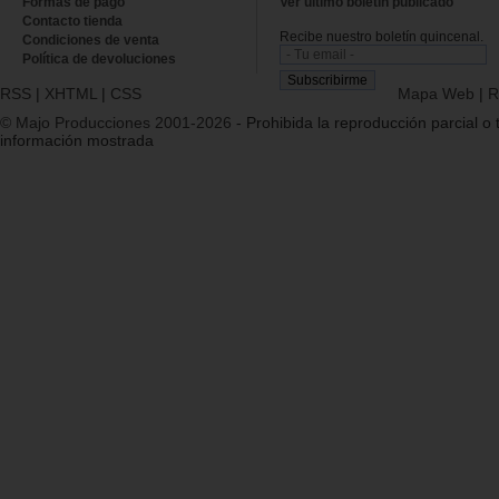
Formas de pago
Ver último boletin publicado
Contacto tienda
Recibe nuestro boletín quincenal.
Condiciones de venta
Política de devoluciones
RSS
|
XHTML
|
CSS
Mapa Web
|
R
© Majo Producciones 2001-2026
- Prohibida la reproducción parcial o t
información mostrada