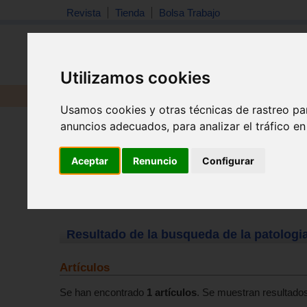
Revista
Tienda
Bolsa Trabajo
Utilizamos cookies
Revista
Libros
Material
Juguetes
Usamos cookies y otras técnicas de rastreo pa
anuncios adecuados, para analizar el tráfico e
Aceptar
Renuncio
Configurar
Resultado de la busqueda de la patologi
Artículos
Se han encontrado
1 artículos
. Se muestran resultados