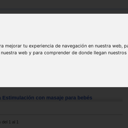
Buscar:
Formación
Directorio
Trabajo
Registro
ra mejorar tu experiencia de navegación en nuestra web, p
n nuestra web y para comprender de donde llegan nuestros v
a Estimulación con masaje para bebés
 del 1 al 1