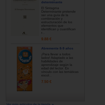
determinante
El Sintagma
Determinante pretende
ser una guía de la
combinación y
estructuración de los
elementos que
identifican y cuantifican
r...
9.88 €
Abremente 8-9 años
¡Para llevar a todos
lados! Adaptado a las
habilidades de
aprendizaje según la
edad del lector. En
vínculo con las temáticas
escol...
7.50 €
Ver más artículos de la tienda