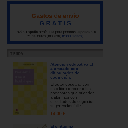
Gastos de envío
G R A T I S
Envíos España península para pedidos superiores a
59,90 euros (más iva)
(condiciones)
Atención educativa al
alumnado con
dificultades de
cognición.
El autor desearía con
este libro ofrecer a los
profesores que atienden
a alumnos con
dificultades de cognición,
sugerencias útile...
14.00 €
El sintagma