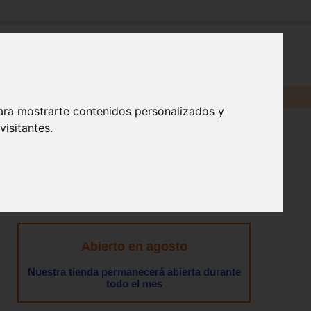
en:
ara mostrarte contenidos personalizados y
isitantes.
Abierto en agosto
Nuestra tienda permanecerá abierta durante
todo el mes