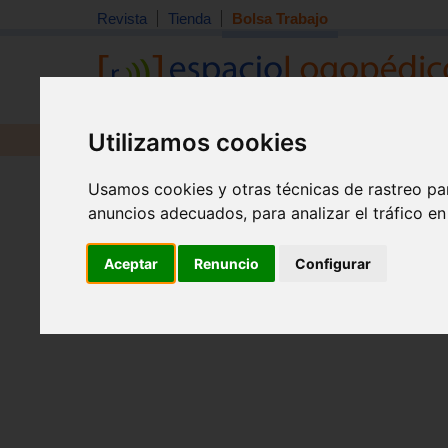
Revista
Tienda
Bolsa Trabajo
Utilizamos cookies
Revista
Libros
Material
Juguetes
Inicio
>
Bolsa de trabajo
Usamos cookies y otras técnicas de rastreo pa
anuncios adecuados, para analizar el tráfico e
Aceptar
Renuncio
Configurar