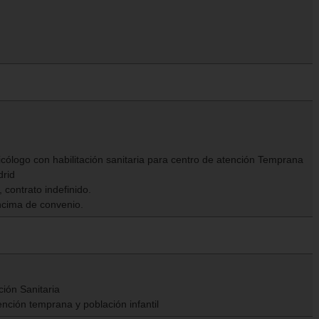
icólogo con habilitación sanitaria para centro de atención Temprana
drid
 contrato indefinido.
ncima de convenio.
ción Sanitaria
nción temprana y población infantil