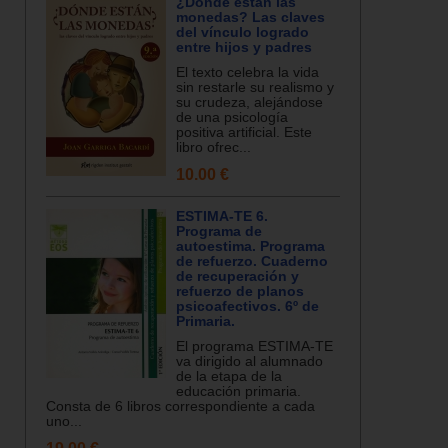
¿Dónde están las
monedas? Las claves
del vínculo logrado
entre hijos y padres
El texto celebra la vida
sin restarle su realismo y
su crudeza, alejándose
de una psicología
positiva artificial. Este
libro ofrec...
10.00 €
ESTIMA-TE 6.
Programa de
autoestima. Programa
de refuerzo. Cuaderno
de recuperación y
refuerzo de planos
psicoafectivos. 6º de
Primaria.
El programa ESTIMA-TE
va dirigido al alumnado
de la etapa de la
educación primaria.
Consta de 6 libros correspondiente a cada
uno...
19.00 €