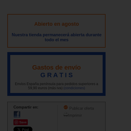
Abierto en agosto
Nuestra tienda permanecerá abierta durante
todo el mes
Gastos de envío
G R A T I S
Envíos España península para pedidos superiores a
59,90 euros (más iva)
(condiciones)
Compartir en:
Publicar oferta
Imprimir
Save