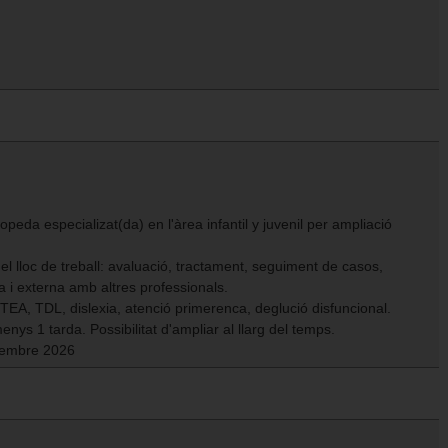
eda especializat(da) en l'àrea infantil y juvenil per ampliació
l lloc de treball: avaluació, tractament, seguiment de casos,
a i externa amb altres professionals.
EA, TDL, dislexia, atenció primerenca, deglució disfuncional.
menys 1 tarda. Possibilitat d'ampliar al llarg del temps.
tiembre 2026