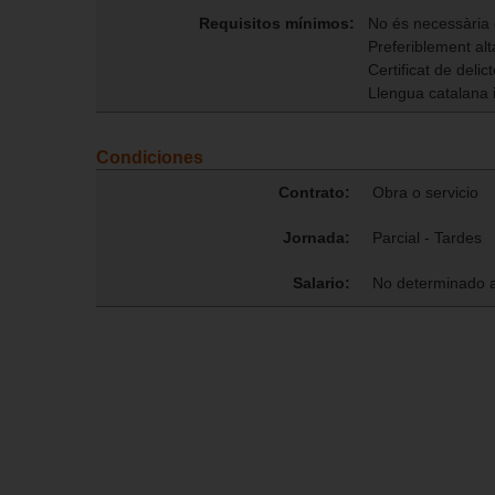
Requisitos mínimos:
No és necessària e
Preferiblement alt
Certificat de delic
Llengua catalana i
Condiciones
Contrato:
Obra o servicio
Jornada:
Parcial - Tardes
Salario:
No determinado 