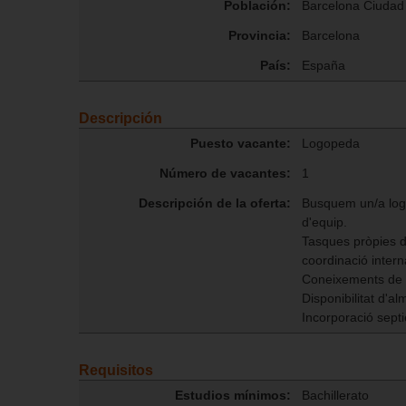
Población:
Barcelona Ciudad
Provincia:
Barcelona
País:
España
Descripción
Puesto vacante:
Logopeda
Número de vacantes:
1
Descripción de la oferta:
Busquem un/a logop
d'equip.
Tasques pròpies de
coordinació intern
Coneixements de T
Disponibilitat d'al
Incorporació sep
Requisitos
Estudios mínimos:
Bachillerato