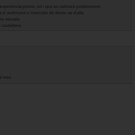
xperiència prèvia, tot i que es valorarà positivament.
a d’ autònoms o intención de donar-se d’alta.
tes sexuals.
 castellana.
al mes