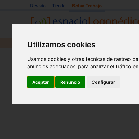
Revista
Tienda
Bolsa Trabajo
Utilizamos cookies
Revista
Libros
Material
Juguetes
Inicio
>
Bolsa de trabajo
Usamos cookies y otras técnicas de rastreo pa
anuncios adecuados, para analizar el tráfico e
Aceptar
Renuncio
Configurar