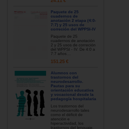
24.11 €
Paquete de 25
cuadernos de
anotación 2 etapa (4:0-
7:7) y 25 usos de
correción del WPPSI-IV
Paquete de 25
cuadernos de anotación
2 y 25 usos de correción
del WPPSI - IV. De 4:0 a
7:7 años....
151.25 €
Alumnos con
trastornos del
neurodesarrollo.
Pautas para su
orientación educativa
y vocacional desde la
pedagogía hospitalaria
Los trastornos del
neurodesarrollo tales
como el déficit de
atención e
hiperactividad, los
trastornos del lenguaje,