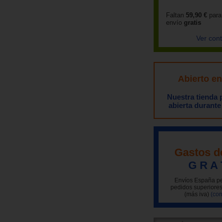
Faltan
59,90 €
para
envío
gratis
Ver con
Abierto e
Nuestra tienda
abierta durante
Gastos d
G R A 
Envíos España pe
pedidos superiores
(más iva)
(con