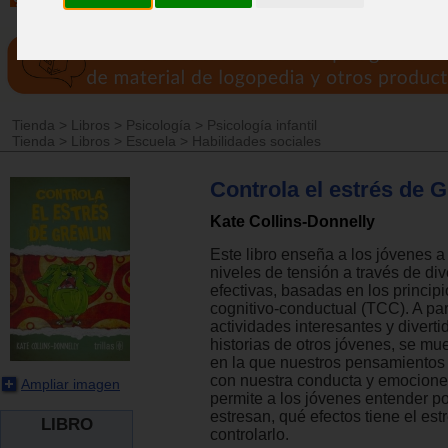
Tienda
>
Libros
>
Psicología
>
Psicología infantil
Tienda
>
Libros
>
Escuela
>
Habilidades sociales
Controla el estrés de 
Kate Collins-Donnelly
Este libro enseña a los jóvenes 
niveles de tensión a través de di
efectivas, basadas en los principi
cognitivo-conductual (TCC). A par
actividades interesantes y diverti
historias de otros jóvenes, se mu
en la que nuestros pensamientos
con nuestra conducta y emociones
Ampliar imagen
permite a los jóvenes entender p
estresan, qué efectos tiene el es
LIBRO
controlarlo.