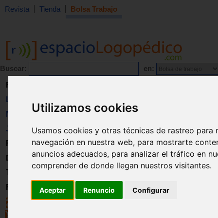
Revista
Tienda
Bolsa Trabajo
Buscar:
en:
Revista
Libros
Utilizamos cookies
Material
Juguetes
Usamos cookies y otras técnicas de rastreo para 
navegación en nuestra web, para mostrarte conte
Formación
anuncios adecuados, para analizar el tráfico en n
Directorio
comprender de donde llegan nuestros visitantes.
Trabajo
Registro
Aceptar
Renuncio
Configurar