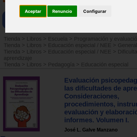
Aceptar
Renuncio
Configurar
Tienda
>
Libros
>
Escuela
>
Programación y evaluaci
Tienda
>
Libros
>
Educación especial / NEE
>
Genera
Tienda
>
Libros
>
Educación especial / NEE
>
Dificult
aprendizaje
Tienda
>
Libros
>
Pedagogía
>
Educación especial
Evaluación psicopedag
las dificultades de apre
Consideraciones,
procedimientos, instr
evaluación y elaboraci
informes. Volumen I.
José L. Galve Manzano