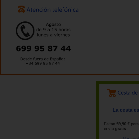
La cesta es
Faltan
59,90 €
para
envío
gratis
Ver con