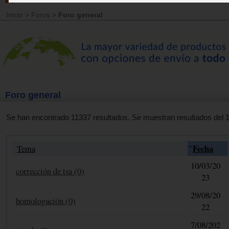
Inicio
>
Foros
>
Foro general
Foro general
Se han encontrado 11337 resultados. Se muestran resultados del 1 
Fecha
Tema
10/03/20
corrección de tsa (0)
23
29/08/20
homologación (0)
22
7/08/202