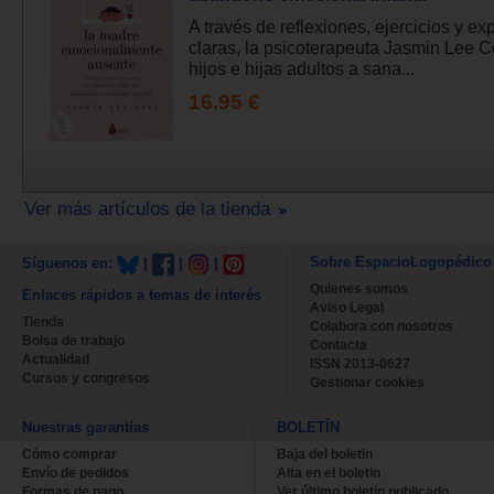
A través de reflexiones, ejercicios y ex
claras, la psicoterapeuta Jasmin Lee C
hijos e hijas adultos a sana...
16.95 €
Ver más artículos de la tienda
Sobre EspacioLogopédico
Síguenos en:
|
|
|
Quienes somos
Enlaces rápidos a temas de interés
Aviso Legal
Tienda
Colabora con nosotros
Bolsa de trabajo
Contacta
Actualidad
ISSN 2013-0627
Cursos y congresos
Gestionar cookies
Nuestras garantías
BOLETÍN
Cómo comprar
Baja del boletin
Envío de pedidos
Alta en el boletin
Formas de pago
Ver último boletin publicado