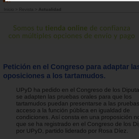
Inicio
>
Revista
>
Actualidad
Petición en el Congreso para adaptar la
oposiciones a los tartamudos.
UPyD ha pedido en el Congreso de los Diput
se adapten las pruebas orales para que los
tartamudos puedan presentarse a las prueba
acceso a la función pública en igualdad de
condiciones. Así consta en una proposición n
que se ha registrado en el Congreso de los D
por UPyD, partido liderado por Rosa Díez.