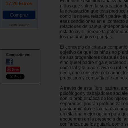
El autor de este libro analiza la s
17.20
Euros
niños que sufren la separación d
la devastación que ésta produce e
como la nueva relación padre-hij
esas condiciones en el contexto a
19.08 Dólares*
relaciones de pareja -independi
estado civil-; porque la paternida
los matrimonios o parejas.
El concepto de crianza compartida
objetivo de que los niños no pie
Compartir en:
de sus progenitores después de 
sino queel padre siga ejerciendo 
como tal y la madre viva su rol f
Save
decir, que conserven el cariño, lo
protección y compañía de ambos.
A través de este libro, padres, ab
psicólogos y trabajadores social
con la problemática de los hijos 
separados, podrán profundizar en
planteamiento de la crianza compa
en ella una mejor opción para que
encuentren en la presencia del a
confianza que los guiará, como 