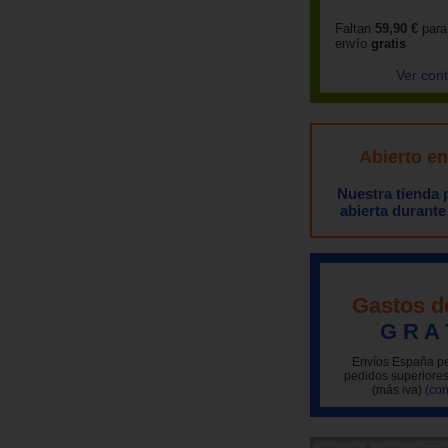
Faltan
59,90 €
para
envío
gratis
Ver con
Abierto e
Nuestra tienda
abierta durante
Gastos d
G R A 
Envíos España pe
pedidos superiores
(más iva)
(con