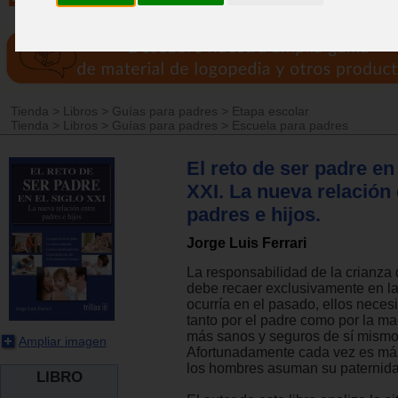
Tienda
>
Libros
>
Guías para padres
>
Etapa escolar
Tienda
>
Libros
>
Guías para padres
>
Escuela para padres
El reto de ser padre en 
XXI. La nueva relación 
padres e hijos.
Jorge Luis Ferrari
La responsabilidad de la crianza 
debe recaer exclusivamente en l
ocurría en el pasado, ellos necesi
tanto por el padre como por la ma
más sanos y seguros de sí mismo
Ampliar imagen
Afortunadamente cada vez es m
los hombres asuman su paternida
LIBRO