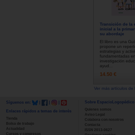
Transición de la
inicial a la prima
su abordaje
El libro es una Gu
propone un repert
estrategias y activ
fundamentadas en
investigación educ
ayud...
14.50 €
Ver más artículos de 
Sobre EspacioLogopédico
Síguenos en:
|
|
|
Quienes somos
Enlaces rápidos a temas de interés
Aviso Legal
Tienda
Colabora con nosotros
Bolsa de trabajo
Contacta
Actualidad
ISSN 2013-0627
Cursos y congresos
Gestionar cookies