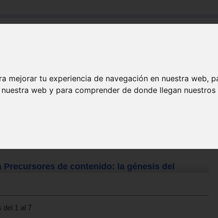
Buscar:
Formación
Directorio
Trabajo
Registro
ra mejorar tu experiencia de navegación en nuestra web, p
n nuestra web y para comprender de donde llegan nuestros v
 Precursores de contenido: la génesis del
 del 1 al 7