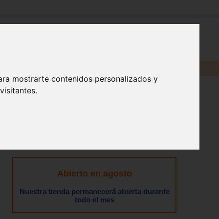
en:
ara mostrarte contenidos personalizados y
isitantes.
Abierto en agosto
Nuestra tienda permanecerá abierta durante
todo el mes