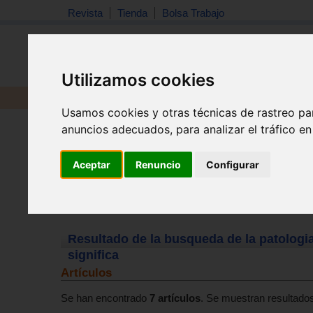
Revista
Tienda
Bolsa Trabajo
Utilizamos cookies
Revista
Libros
Material
Juguetes
Usamos cookies y otras técnicas de rastreo pa
anuncios adecuados, para analizar el tráfico e
Aceptar
Renuncio
Configurar
Resultado de la busqueda de la patologia
significa
Artículos
Se han encontrado
7 artículos
. Se muestran resultados