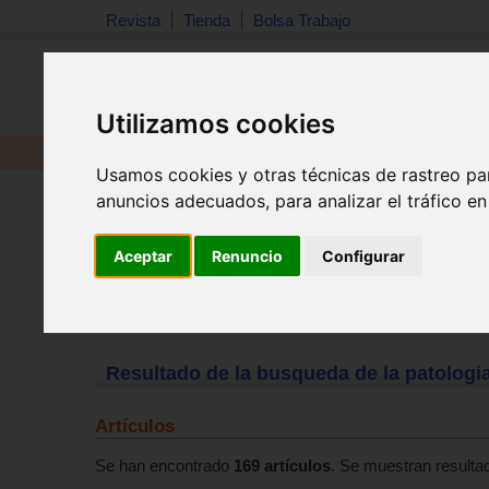
Revista
Tienda
Bolsa Trabajo
Utilizamos cookies
Revista
Libros
Material
Juguetes
Usamos cookies y otras técnicas de rastreo pa
anuncios adecuados, para analizar el tráfico e
Aceptar
Renuncio
Configurar
Resultado de la busqueda de la patologi
Artículos
Se han encontrado
169 artículos
. Se muestran resultad