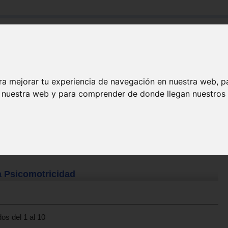
Buscar:
Formación
Directorio
Trabajo
Registro
ra mejorar tu experiencia de navegación en nuestra web, p
n nuestra web y para comprender de donde llegan nuestros v
a Psicomotricidad
os del 1 al 10