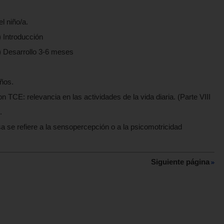
l niño/a.
) Introducción
s) Desarrollo 3-6 meses
años.
 TCE: relevancia en las actividades de la vida diaria. (Parte VIII
.
a se refiere a la sensopercepción o a la psicomotricidad
Siguiente página