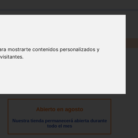
en:
ara mostrarte contenidos personalizados y
isitantes.
Abierto en agosto
Nuestra tienda permanecerá abierta durante
todo el mes