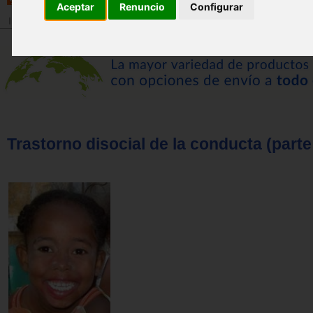
Aceptar
Renuncio
Configurar
Inicio
>
Revista
Trastorno disocial de la conducta (parte 