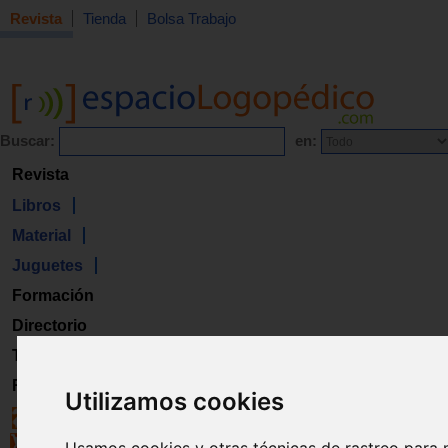
Revista
Tienda
Bolsa Trabajo
Buscar:
en:
Revista
Libros
Material
Juguetes
Formación
Directorio
Trabajo
Registro
Utilizamos cookies