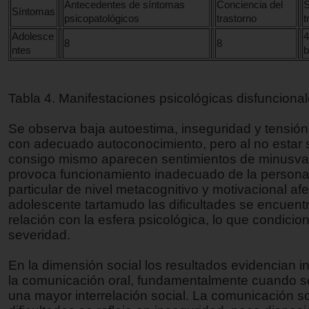
Antecedentes de síntomas
Conciencia del
S
Síntomas
psicopatológicos
trastorno
t
Adolesce
4
8
8
ntes
b
Tabla 4. Manifestaciones psicológicas disfuncional
Se observa baja autoestima, inseguridad y tensión 
con adecuado autoconocimiento, pero al no estar 
consigo mismo aparecen sentimientos de minusval
provoca funcionamiento inadecuado de la persona
particular de nivel metacognitivo y motivacional afe
adolescente tartamudo las dificultades se encuen
relación con la esfera psicológica, lo que condicio
severidad.
En la dimensión social los resultados evidencian in
la comunicación oral, fundamentalmente cuando se
una mayor interrelación social. La comunicación s