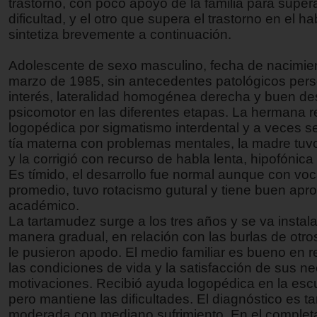
trastorno, con poco apoyo de la familia para supera
dificultad, y el otro que supera el trastorno en el ha
sintetiza brevemente a continuación.
Adolescente de sexo masculino, fecha de nacimie
marzo de 1985, sin antecedentes patológicos per
interés, lateralidad homogénea derecha y buen des
psicomotor en las diferentes etapas. La hermana r
logopédica por sigmatismo interdental y a veces se
tía materna con problemas mentales, la madre tuv
y la corrigió con recurso de habla lenta, hipofónic
Es tímido, el desarrollo fue normal aunque con voc
promedio, tuvo rotacismo gutural y tiene buen ap
académico.
La tartamudez surge a los tres años y se va instal
manera gradual, en relación con las burlas de otro
le pusieron apodo. El medio familiar es bueno en r
las condiciones de vida y la satisfacción de sus n
motivaciones. Recibió ayuda logopédica en la escu
pero mantiene las dificultades. El diagnóstico es 
moderada con mediano sufrimiento. En el complet