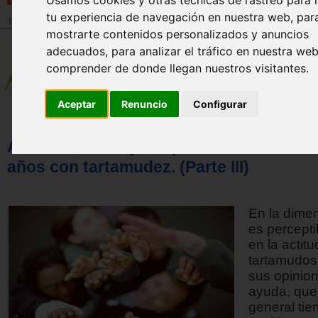
Usamos cookies y otras técnicas de rastreo para 
tu experiencia de navegación en nuestra web, par
Inicio
>
Revista
mostrarte contenidos personalizados y anuncios
adecuados, para analizar el tráfico en nuestra we
comprender de donde llegan nuestros visitantes.
Aceptar
Renuncio
Configurar
Alternativa de ayuda para adolescentes 
años con tartamudez. (Parte III)
En la dimen
es percepti
en la actit
tartamudos
sus opinion
ayuda, que
general tie